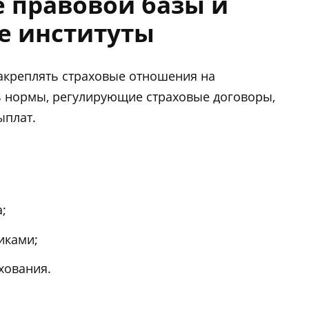
е правовой базы и
е институты
 закреплять страховые отношения на
ь нормы, регулирующие страховые договоры,
ыплат.
;
иками;
хования.