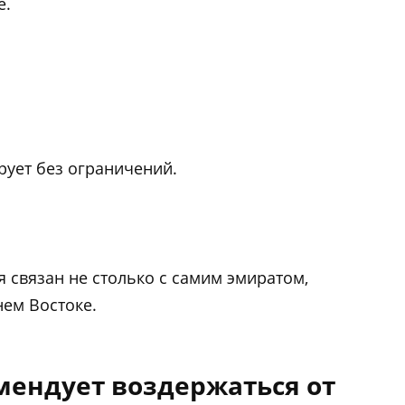
е.
рует без ограничений.
 связан не столько с самим эмиратом,
нем Востоке.
ендует воздержаться от