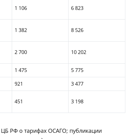
1 106
6 823
1 382
8 526
2 700
10 202
1 475
5 775
921
3 477
451
3 198
 ЦБ РФ о тарифах ОСАГО; публикации