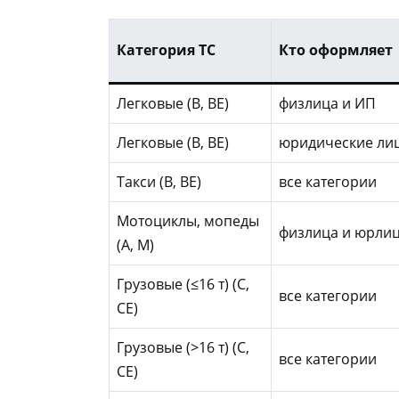
Категория ТС
Кто оформляет
Легковые (B, BE)
физлица и ИП
Легковые (B, BE)
юридические ли
Такси (B, BE)
все категории
Мотоциклы, мопеды
физлица и юрли
(A, M)
Грузовые (≤16 т) (C,
все категории
CE)
Грузовые (>16 т) (C,
все категории
CE)