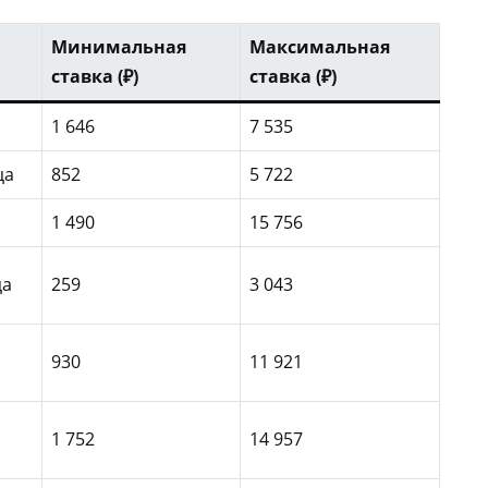
Минимальная
Максимальная
ставка (₽)
ставка (₽)
1 646
7 535
ца
852
5 722
1 490
15 756
ца
259
3 043
930
11 921
1 752
14 957