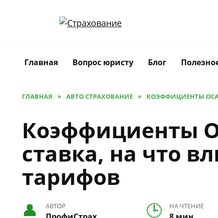
Перейти
к
содержанию
Главная
Вопрос юристу
Блог
Полезно
ГЛАВНАЯ
»
АВТО СТРАХОВАНИЕ
»
КОЭФФИЦИЕНТЫ ОСАГ
Коэффициенты О
ставка, на что в
тарифов
АВТОР
НА ЧТЕНИЕ
ПрофиСтрах
8 мин