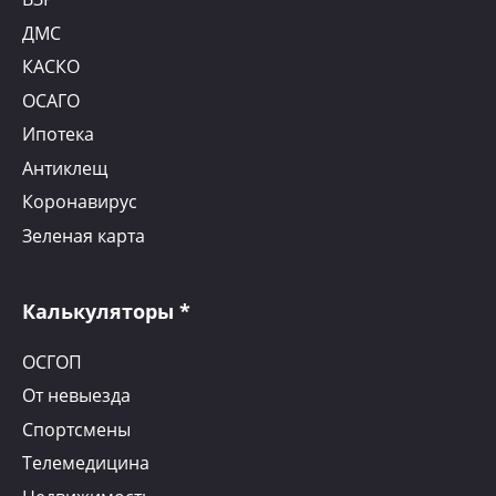
ДМС
КАСКО
ОСАГО
Ипотека
Антиклещ
Коронавирус
Зеленая карта
Калькуляторы *
ОСГОП
От невыезда
Спортсмены
Телемедицина