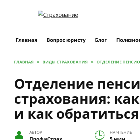
Перейти
к
содержанию
Главная
Вопрос юристу
Блог
Полезно
ГЛАВНАЯ
»
ВИДЫ СТРАХОВАНИЯ
»
ОТДЕЛЕНИЕ ПЕНСИО
Отделение пенс
страхования: ка
и как обратиться
АВТОР
НА ЧТЕНИЕ
ПрофиСтрах
5 мин